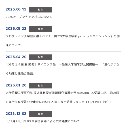
2026.06.19
教育
2026オープンキャンパスについて
2026.05.22
教育
プログラミング学習支援イベント「国立9大学理学部 paiza ランクチャレンジ」の開
催について
2026.04.20
教育
【６月１４日(日)開催】サイエンス愛 〜愛媛大学理学部公開講座〜 「進化がつな
ぐ地球と生物の物語」
2026.01.20
教育
大学院理工学研究科 座古保教授が課題研究指導を行ったSHIN-GS受講生が、第69回
日本学生科学賞中央審査において入選３等を受賞しました【12月19日（金）】
2025.12.02
教育
【12月1日】国立9大学理学部による広域連携について