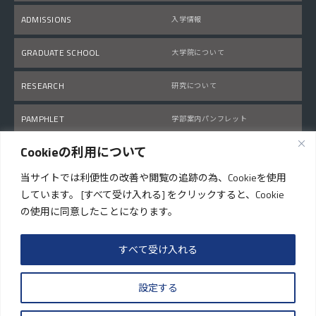
ADMISSIONS
入学情報
GRADUATE SCHOOL
大学院について
RESEARCH
研究について
PAMPHLET
学部案内パンフレット
Cookieの利用について
いい、暮らし。まつやま
matsuyama-kurashi.com
(外部サイト)
当サイトでは利便性の改善や閲覧の追跡の為、Cookieを使用
しています。 [すべて受け入れる] をクリックすると、Cookie
の使用に同意したことになります。
PAGE TOP
すべて受け入れる
設定する