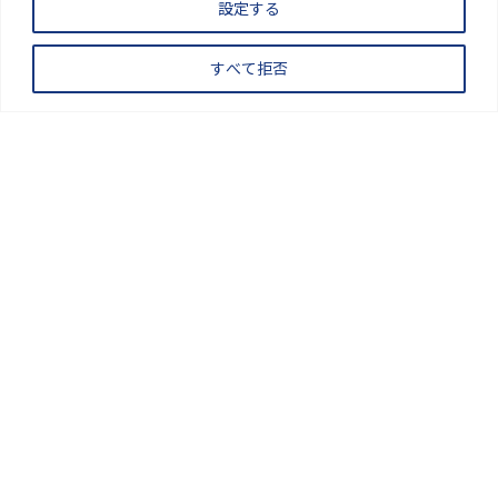
設定する
すべて拒否
2025.04.22
教育
学生の声や活動を紹介しています
ニュース一覧
EDUCATION
SYSTEM
理学部 理学科の教育体制
愛媛大学理学部は、１学科５教育コース３履修プログラムの
柔軟