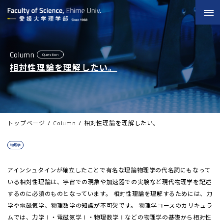
Column
Question
相対性理論を理解したい。
トップページ
Column
相対性理論を理解したい。
物理学
アインシュタインが確立したことで有名な理論物理学の代名詞にもなって
いる相対性理論は、宇宙での現象や加速器での実験など現代物理学を記述
するのに必須のものとなっています。 相対性理論を理解するためには、力
学や電磁気学、物理数学の知識が不可欠です。 物理学コースのカリキュラ
ムでは、力学Ⅰ・電磁気学Ⅰ・物理数学Ⅰなどの物理学の基礎から相対性