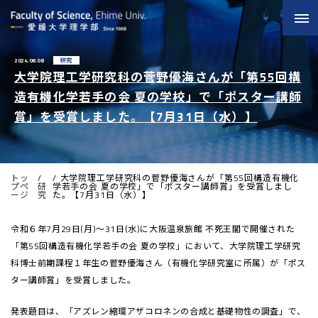
2024.08.08
研究
大学院理工学研究科の菅野優海さんが「第55回構
造有機化学若手の会 夏の学校」で「ポスター講師
賞」を受賞しました。【7月31日（水）】
トッ
大学院理工学研究科の菅野優海さんが「第55回構造有機化
プペ
研
学若手の会 夏の学校」で「ポスター講師賞」を受賞しまし
ージ
究
た。【7月31日（水）】
令和６年7月29日(月)～31日(水)に大阪温泉旅館 不死王閣で開催された
「第55回構造有機化学若手の会 夏の学校」において、大学院理工学研究
科博士前期課程１年生の菅野優海さん（有機化学研究室に所属）が「ポス
ター講師賞」を受賞しました。
発表題目は、「アズレン縮環アザコロネンの合成と基礎物性の調査」で、