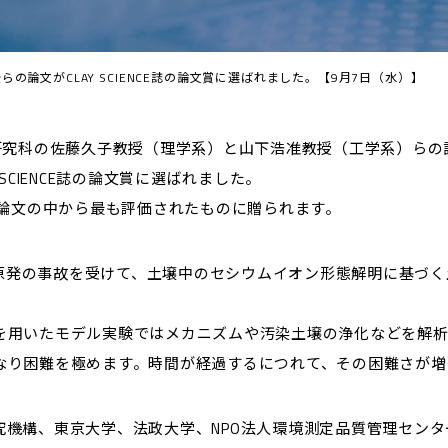
論文がCLAY SCIENCE誌の論文賞に選ばれました。【9月7日（水）】
学研究科の佐藤久子教授（理学系）と山下浩准教授（工学系）ら
SCIENCE誌の論文賞に選ばれました。
た論文の中から最も評価されたものに贈られます。
第一原発の事故を受けて、土壌中のセシウムイオン形態解明に基づ
を用いたモデル実験ではメカニズムや汚染土壌の浄化などを解析
なり困難を極めます。時間が経過するにつれて、その困難さが増
究機構、東京大学、法政大学、NPO法人環境測定品質管理セン