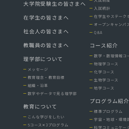
入試制度
大学院受験生の皆さまへ
入試統計
在学生やステーク
在学生の皆さまへ
オープンキャンパ
社会人の皆さまへ
Q&A
教職員の皆さまへ
コース紹介
数学・数理情報コ
理学部について
物理学コース
メッセージ
化学コース
教育理念・教育目標
生物学コース
組織・沿革
地学コース
数字やデータで見る理学部
プログラム紹
教育について
標準プログラム
こんな学びをしたい
宇宙・地球・環境
5コース✕3プログラム
科学コミュニケー