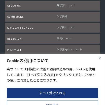
ABOUT US
理学部について
ADMISSIONS
入学情報
GRADUATE SCHOOL
大学院について
RESEARCH
研究について
PAMPHLET
学部案内パンフレット
Cookieの利用について
いい、暮らし。まつやま
matsuyama-kurashi.com
(外部サイト)
当サイトでは利便性の改善や閲覧の追跡の為、Cookieを使用
しています。 [すべて受け入れる] をクリックすると、Cookie
の使用に同意したことになります。
PAGE TOP
すべて受け入れる